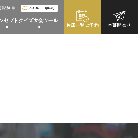
。
Select language
撮影利用
ンセプト
クイズ大会ツール
お店一覧ご予約
本部問合せ
ラオケ
ケ