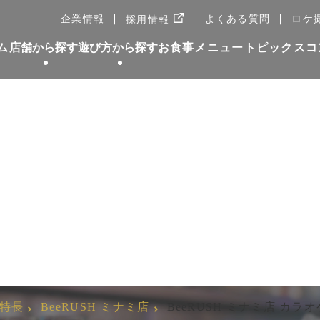
新しいWindowで開きます
企業情報
よくある質問
ロケ
採用情報
ム
店舗から探す
遊び方から探す
お食事メニュー
トピックス
コ
ミナミ店のＶＩＰルームカ
の特長
BeeRUSH ミナミ店
BeeRUSH ミナミ店 カラオ