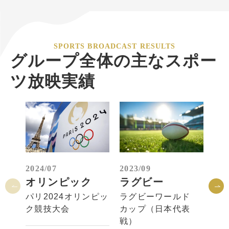
SPORTS BROADCAST RESULTS
グループ全体の主なスポー
ツ放映実績
2024/07
2023/09
202
オリンピック
ラグビー
バ
ル
パリ2024オリンピッ
ラグビーワールド
ク競技大会
カップ（日本代表
FI
戦）
（