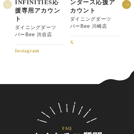
INFINITIES応
ンダース応援ア
セ
援専用アカウン
カウント
用
ト
ダイニングダーツ
ダ
バーBee 川崎店
バー
ダイニングダーツ
店
バーBee 渋谷店
X
X
Instagram
FAQ