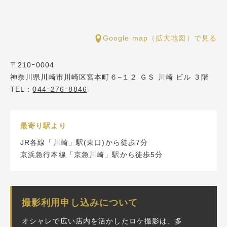
Google map（拡大地図）で見る
新
〒210ｰ0004
神奈川県川崎市川崎区宮本町６−１２ ＧＳ 川崎 ビル ３階
TEL：
044ｰ276ｰ8846
最寄り駅より
JR各線「川崎」駅(東口)から徒歩7分
京浜急行本線「京急川崎」駅から徒歩5分
撮影利用申し込みについて
オシャレで広い店内を活かしたロケ撮影は、多