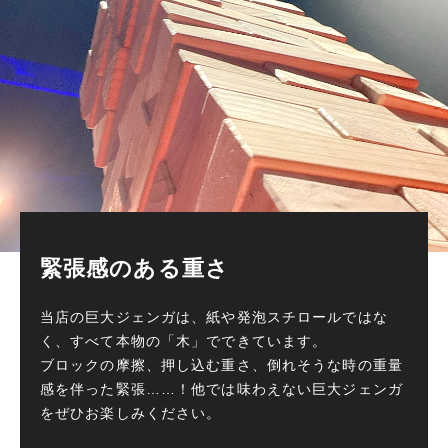
緊張感のある重さ
当店の巨大ジェンガは、紙や発泡スチロールではな
く、すべて本物の「木」でできています。
ブロックの摩擦、押し込む重さ、倒れそうな時の重量
感を伴った緊張……！他では味わえない巨大ジェンガ
をぜひお楽しみください。