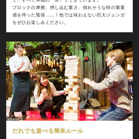
ブロックの摩擦、押し込む重さ、倒れそうな時の重量
感を伴った緊張……！他では味わえない巨大ジェンガ
をぜひお楽しみください。
だれでも遊べる簡単ルール