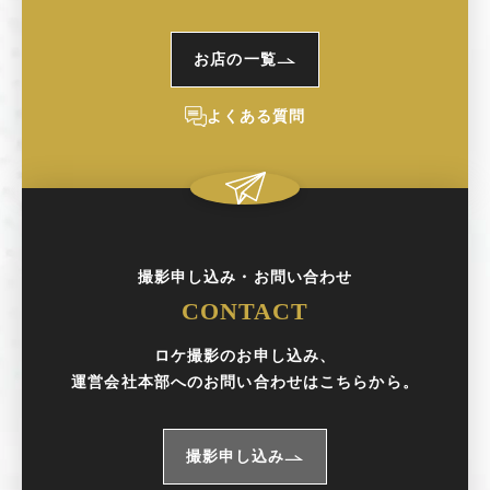
お店の一覧
よくある質問
撮影申し込み・お問い合わせ
CONTACT
ロケ撮影のお申し込み、
運営会社本部へのお問い合わせはこちらから。
撮影申し込み