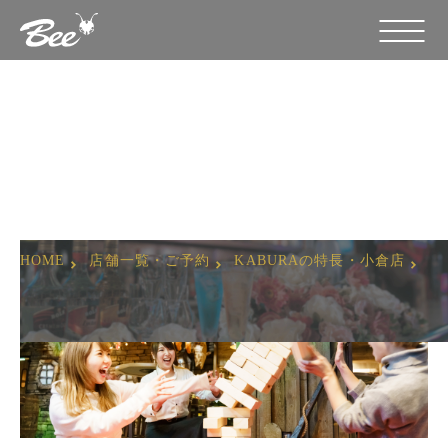
ダーツバーKABURA 小倉店
の巨大ジェンガ
HOME
店舗一覧・ご予約
KABURAの特長・小倉店
ダ