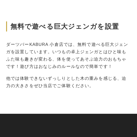
無料で遊べる巨大ジェンガを設置
ダーツバーKABURA 小倉店では、無料で遊べる巨大ジェン
ガを設置しています。いつもの卓上ジェンガとはひと味も
ふた味も趣きが変わる、体を使ってあそぶ迫力のおもちゃ
です！遊び方はおなじみのルールなので簡単です！
他では体験できないずっしりとした木の重みを感じる、迫
力の大きさをぜひ当店でご体験ください。