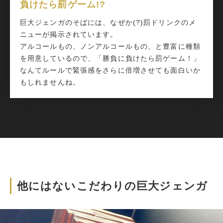
負けたら罰ゲーム!?
巨大ジェンガのそばには、なぜか(?)罰ドリンクのメ
ニューが掲示されています。
アルコールもの、ノンアルコールもの、と豊富に種類
を用意しているので、「勝負に負けたら罰ゲーム！」
なんてルールで緊張感をさらに倍増させても面白いか
もしれませんね。
他にはないこだわりの巨大ジェンガ