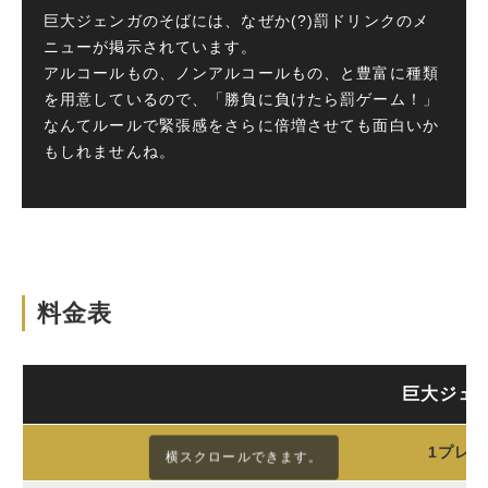
巨大ジェンガのそばには、なぜか(?)罰ドリンクのメ
ニューが掲示されています。
アルコールもの、ノンアルコールもの、と豊富に種類
を用意しているので、「勝負に負けたら罰ゲーム！」
なんてルールで緊張感をさらに倍増させても面白いか
もしれませんね。
料金表
巨大ジェ
1プレイ