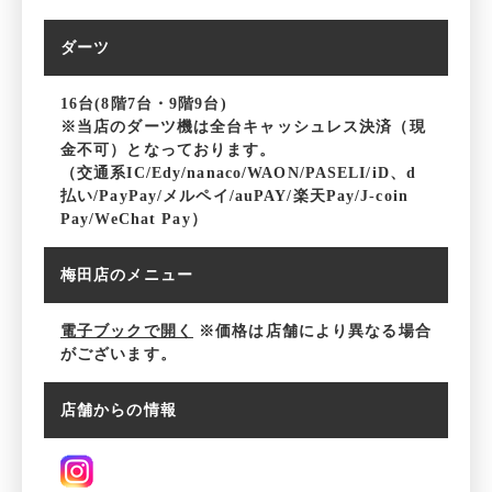
ダーツ
16台(8階7台・9階9台)
※当店のダーツ機は全台キャッシュレス決済（現
金不可）となっております。
（交通系IC/Edy/nanaco/WAON/PASELI/iD、d
払い/PayPay/メルペイ/auPAY/楽天Pay/J-coin
Pay/WeChat Pay）
梅田店のメニュー
電子ブックで開く
新しいWindowで開きます
※価格は店舗により異なる場合
がございます。
店舗からの情報