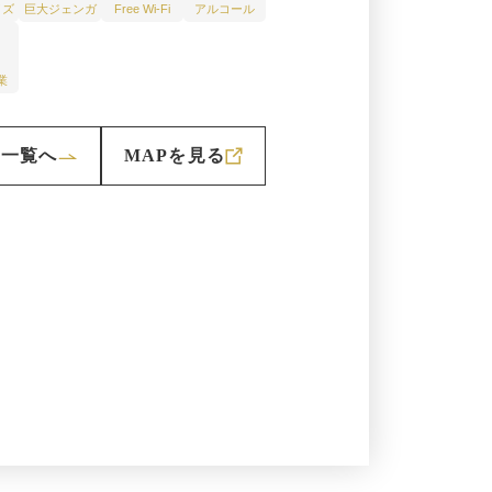
イズ
巨大ジェンガ
Free Wi-Fi
アルコール
業
せ一覧へ
MAPを見る
新しいWindowで開きます