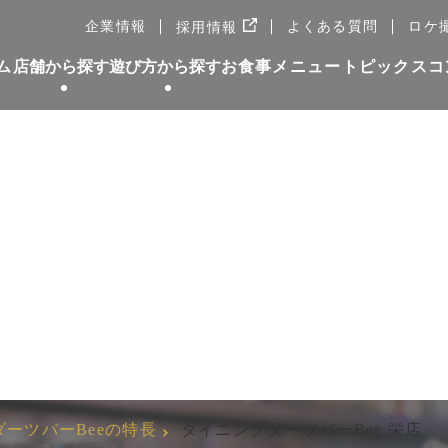
新しいWindowで開きます
企業情報
よくある質問
ロケ
採用情報
ム
店舗から探す
遊び方から探す
お食事メニュー
トピックス
コ
バーBee 栄店
ーツバーBeeの特長
ダイニングダーツバーBee 栄店