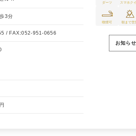
ダーツ
スマホク
歩3分
喫煙可
朝まで営
55
/ FAX:
052-951-0656
お知ら
0
0円